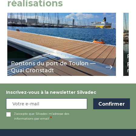
réalisations
Image
view
Ima
view
Por
Pontons du port de Toulon —
po
Quai Cronstadt
re
Inscrivez-vous à la newsletter Silvadec
J’accepte que Silvadec m’adresse des
informations par email