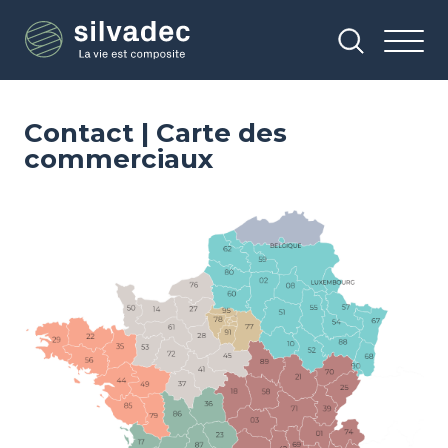
Aller
Panneau de gestion des cookies
au
contenu
principal
Contact | Carte des
commerciaux