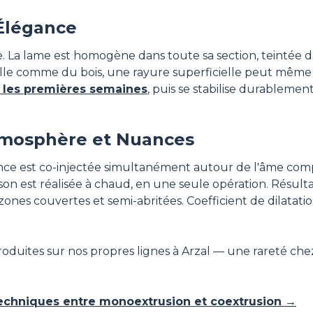
Élégance
. La lame est homogène dans toute sa section, teintée d
availle comme du bois, une rayure superficielle peut mêm
 les premières semaines
, puis se stabilise durablemen
mosphère et Nuances
 est co-injectée simultanément autour de l'âme compos
on est réalisée à chaud, en une seule opération. Résultat
 zones couvertes et semi-abritées. Coefficient de dilatat
roduites sur nos propres lignes à Arzal — une rareté ch
techniques entre monoextrusion et coextrusion →