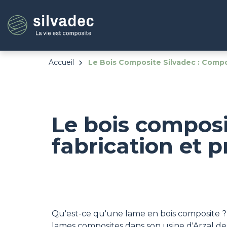
Aller
Panneau de gestion des cookies
au
contenu
principal
Accueil
Le Bois Composite Silvadec : Compo
Le bois composi
fabrication et 
Qu'est-ce qu'une lame en bois composite ? 
lames composites dans son usine d'Arzal dep