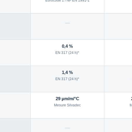
Eurocode 1 / NF EN 1991-1
—
0,4 %
EN 317 (24 h)*
1,4 %
EN 317 (24 h)*
29 µm/m/°C
Mesure Silvadec
M
—