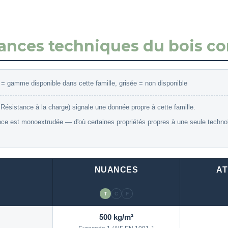
mances techniques du bois co
e = gamme disponible dans cette famille, grisée = non disponible
Résistance à la charge) signale une donnée propre à cette famille.
 est monoextrudée — d'où certaines propriétés propres à une seule technolog
NUANCES
A
T
C
F
500 kg/m²