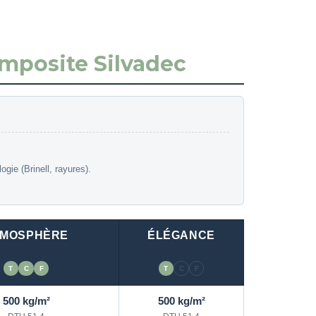
mposite Silvadec
ie (Brinell, rayures).
TMOSPHÈRE
ÉLÉGANCE
T
C
F
T
C
F
500 kg/m²
500 kg/m²