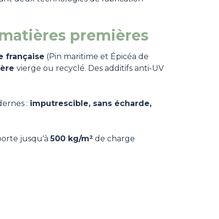
 matières premières
e française
(Pin maritime et Épicéa de
mère
vierge ou recyclé. Des additifs anti-UV
dernes :
imputrescible, sans écharde,
porte jusqu'à
500 kg/m²
de charge