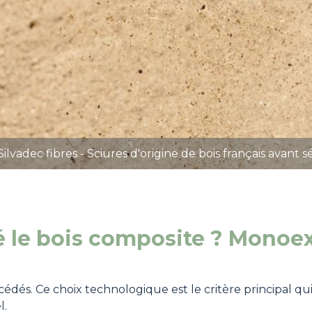
Silvadec fibres - Sciures d'origine de bois français avant 
 le bois composite ? Monoex
édés. Ce choix technologique est le critère principal qu
l.