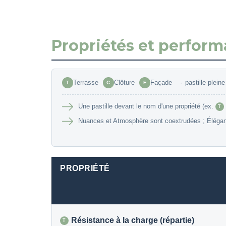
Propriétés et perfor
Terrasse
Clôture
Façade
·
pastille plein
T
C
F
Une pastille devant le nom d'une propriété (ex.
T
Nuances et Atmosphère sont coextrudées ; Élégance
PROPRIÉTÉ
Résistance à la charge (répartie)
T