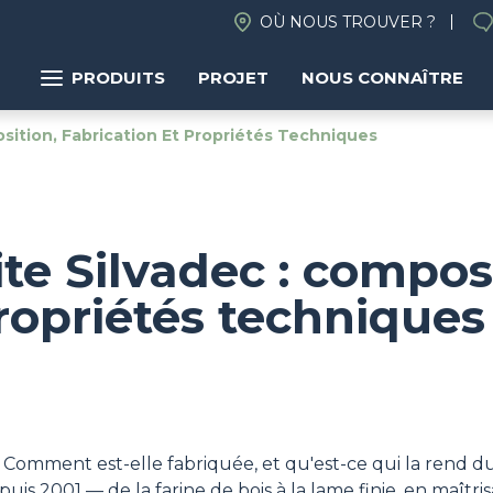
OÙ NOUS TROUVER ?
PRODUITS
PROJET
NOUS CONNAÎTRE
sition, Fabrication Et Propriétés Techniques
te Silvadec : composi
propriétés techniques
Comment est-elle fabriquée, et qu'est-ce qui la rend dur
uis 2001 — de la farine de bois à la lame finie, en maîtr