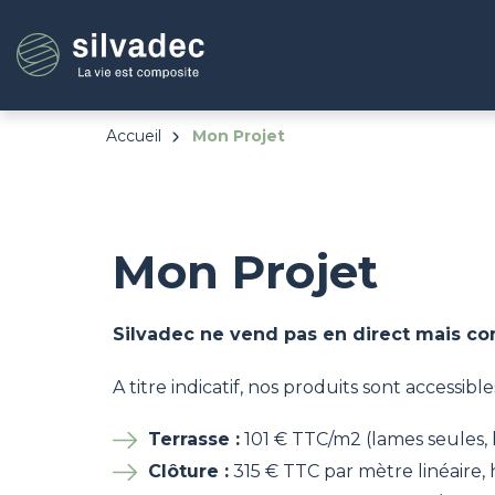
Aller
Panneau de gestion des cookies
au
contenu
principal
Accueil
Mon Projet
Mon Projet
Silvadec ne vend pas en direct mais com
A titre indicatif, nos produits sont accessibles
Terrasse :
101 € TTC/m2 (lames seules, h
Clôture :
315 € TTC par mètre linéaire, 