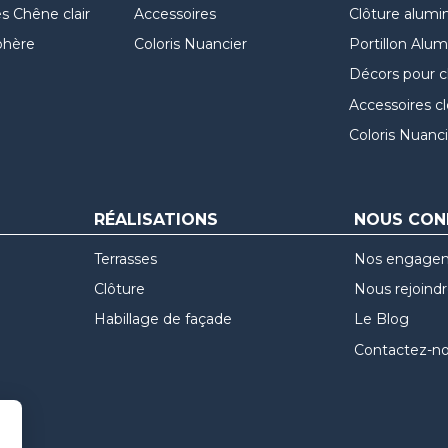
 Chêne clair
Accessoires
Clôture alumi
hère
Coloris Nuancier
Portillon Alu
Décors pour c
Accessoires c
Coloris Nuanci
RÉALISATIONS
NOUS CON
Terrasses
Nos engage
Clôture
Nous rejoind
Habillage de façade
Le Blog
Contactez-n