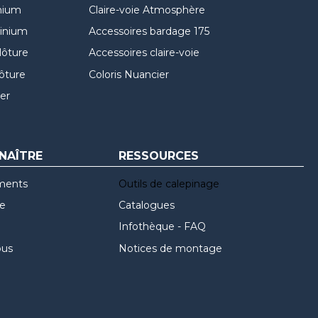
nium
Claire-voie Atmosphère
minium
Accessoires bardage 175
lôture
Accessoires claire-voie
lôture
Coloris Nuancier
er
NAÎTRE
RESSOURCES
ments
Outils de calepinage
re
Catalogues
Infothèque - FAQ
ous
Notices de montage