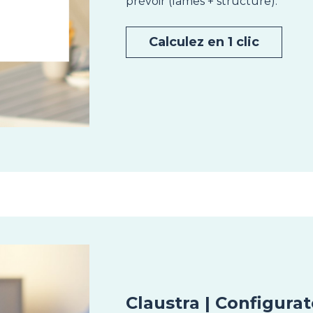
prévoir (lames + structure).
Calculez en 1 clic
Claustra | Configura