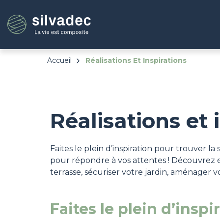
Aller
Panneau de gestion des cookies
au
contenu
principal
Accueil
Réalisations Et Inspirations
Réalisations et 
Faites le plein d’inspiration pour trouver 
pour répondre à vos attentes ! Découvrez 
terrasse, sécuriser votre jardin, aménager v
Faites le plein d’inspi