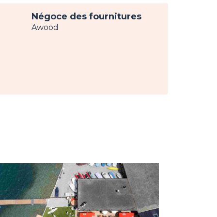
Négoce des fournitures
Awood
age
w
Image
view