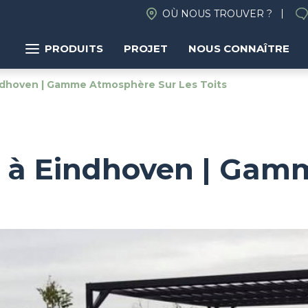
OÙ NOUS TROUVER ?
PRODUITS
PROJET
NOUS CONNAÎTRE
indhoven | Gamme Atmosphère Sur Les Toits
ps à Eindhoven | Ga