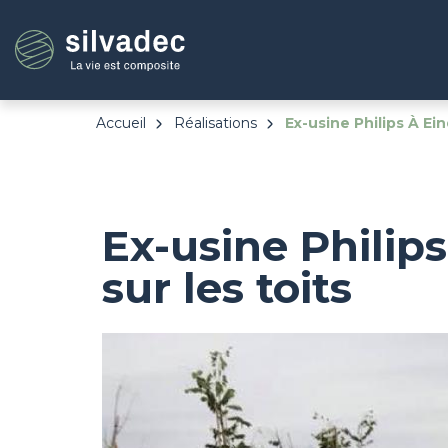
Aller
Panneau de gestion des cookies
au
contenu
principal
Accueil
Réalisations
Ex-usine Philips À E
Ex-usine Phili
sur les toits
Image