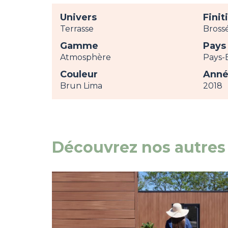
Univers
Finit
Terrasse
Bross
Gamme
Pays
Atmosphère
Pays-
Couleur
Anné
Brun Lima
2018
Découvrez nos autres 
Image
view