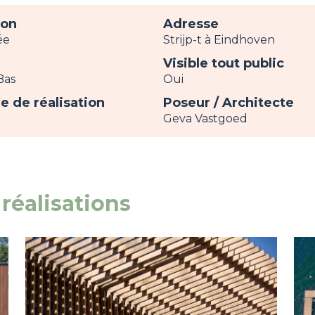
ion
Adresse
ée
Strijp-t à Eindhoven
Visible tout public
Bas
Oui
e de réalisation
Poseur / Architecte
Geva Vastgoed
réalisations
Image
view
Im
vie