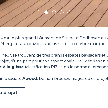
1
2
3
4
5
 » est le plus grand bâtiment de Strijp-t à Eindhoven au
hébergeait auparavant une usine de la célèbre marque Ph
à neuf, se trouvent de très grands espaces paysagers et 
ojet, d’une part pour son aspect chaleureux et design et 
e à la glisse
(classification R13 selon la norme allemande
r la société
Awood
. De nombreuses images de ce projet 
u projet