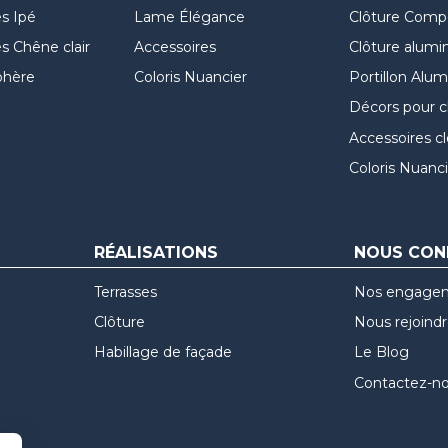
s Ipé
Lame Élégance
Clôture Comp
 Chêne clair
Accessoires
Clôture alumi
hère
Coloris Nuancier
Portillon Alu
Décors pour c
Accessoires c
Coloris Nuanci
RÉALISATIONS
NOUS CON
Terrasses
Nos engage
Clôture
Nous rejoind
Habillage de façade
Le Blog
Contactez-n