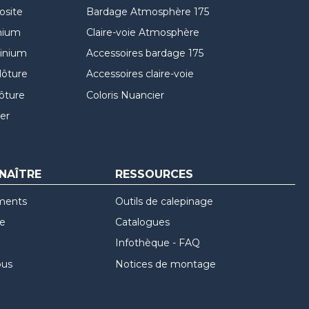
osite
Bardage Atmosphère 175
nium
Claire-voie Atmosphère
minium
Accessoires bardage 175
lôture
Accessoires claire-voie
lôture
Coloris Nuancier
er
NAÎTRE
RESSOURCES
ments
Outils de calepinage
re
Catalogues
Infothèque - FAQ
ous
Notices de montage