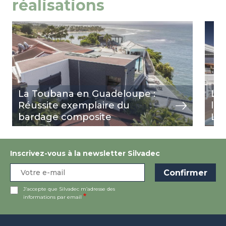
réalisations
Image
view
Ima
view
La Toubana en Guadeloupe :
Le
Réussite exemplaire du
l'H
bardage composite
Lou
Inscrivez-vous à la newsletter Silvadec
J’accepte que Silvadec m’adresse des
informations par email