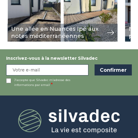
Une allée en Nuances Ipé aux
Nua
notes méditerranéennes
pi
Inscrivez-vous à la newsletter Silvadec
J’accepte que Silvadec m’adresse des
informations par email