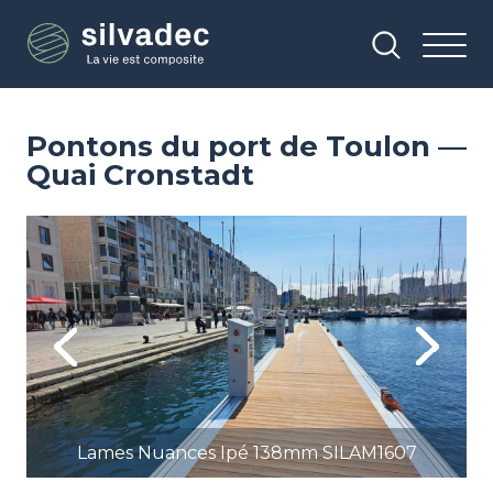
Aller
Panneau de gestion des cookies
au
contenu
principal
Pontons du port de Toulon —
Quai Cronstadt
Image
Im
Previous
Next
Lames Nuances Ipé 138mm SILAM1607