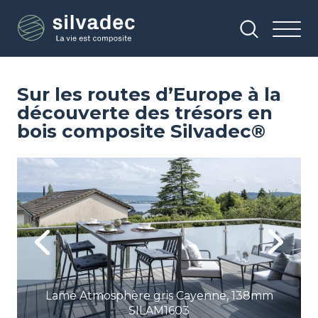
Aller
Panneau de gestion des cookies
au
contenu
principal
Sur les routes d’Europe à la
découverte des trésors en
bois composite Silvadec®
Image
Im
Previous
Next
Lame Atmosphère gris Cayenne, 138mm
SILAM1603