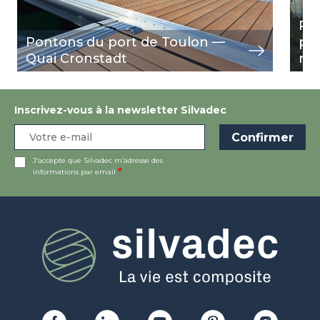
Por
Pontons du port de Toulon —
po
Quai Cronstadt
re
Inscrivez-vous à la newsletter Silvadec
J’accepte que Silvadec m’adresse des
informations par email