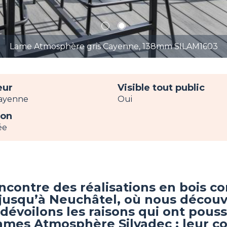
1
2
Lame Atmosphère gris Cayenne, 138mm S
eur
Visible tout public
Cayenne
Oui
ion
ée
encontre des réalisations en bois 
e jusqu’à Neuchâtel, où nous décou
dévoilons les raisons qui ont pous
 lames Atmosphère Silvadec : leur c