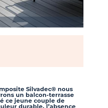
ILAM1603
composite Silvadec® nous
vrons un balcon-terrasse
sé ce jeune couple de
ouleur durable, l’absence