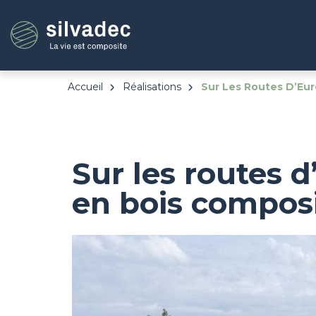
Aller
Panneau de gestion des cookies
au
contenu
principal
Accueil
Réalisations
Sur Les Routes D’Eur
Sur les routes 
en bois compos
Image