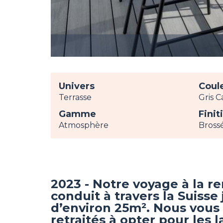
Univers
Coul
Terrasse
Gris 
Gamme
Finit
Atmosphère
Bross
2023 - Notre voyage à la r
conduit à travers la Suiss
d’environ 25m². Nous vous 
retraités à opter pour les