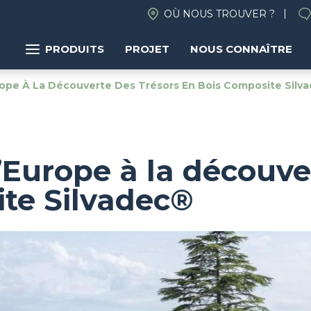
OÙ NOUS TROUVER ?
PRODUITS
PROJET
NOUS CONNAÎTRE
ope À La Découverte Des Trésors En Bois Composite Silv
d’Europe à la découve
ite Silvadec®