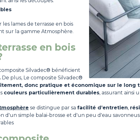
ant ainsi les découpes.
ables
 les lames de terrasse en bois
ent sur la gamme Atmosphère.
terrasse en bois
 ?
 composite Silvadec® bénéficient
.
De plus, Le composite Silvadec®
aitement, donc pratique et économique sur le long 
es
couleurs particulièrement durables
, assurant ainsi
Atmosphère
se distingue par sa
facilité d’entretien
,
rés
sation d'un simple balai-brosse et d'un peu d'eau savonn
rables
 composite