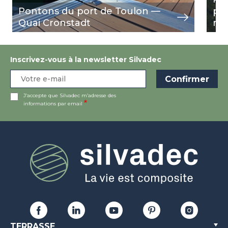
Pontons du port de Toulon —
po
Quai Cronstadt
re
Inscrivez-vous à la newsletter Silvadec
J’accepte que Silvadec m’adresse des
informations par email
TERRASSE