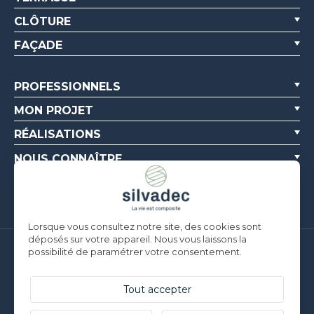
CLÔTURE
FAÇADE
PROFESSIONNELS
MON PROJET
RÉALISATIONS
NOUS CONNAÎTRE
RESSOURCES
Lorsque vous consultez notre site, des cookies sont
déposés sur votre appareil. Nous vous laissons la
possibilité de paramétrer votre consentement.
Silvadec France
Parc d’Activités de l’Estuaire
F-56190 ARZAL |
T. +33 (0)2 97 450 900
Tout accepter
Silvadec Deutschland