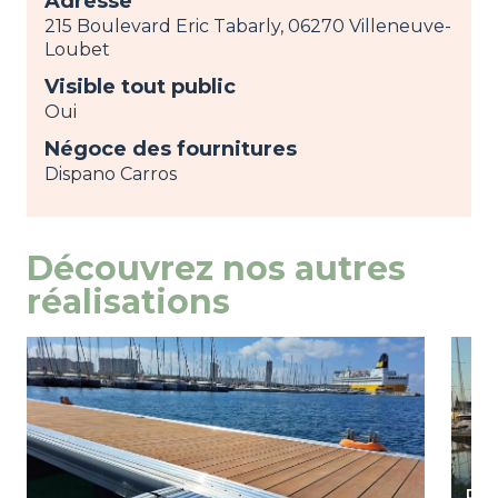
Adresse
215 Boulevard Eric Tabarly, 06270 Villeneuve-
Loubet
Visible tout public
Oui
Négoce des fournitures
Dispano Carros
Découvrez nos autres
réalisations
Image
view
Ima
view
Por