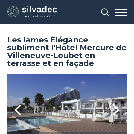
Aller
Panneau de gestion des cookies
au
contenu
principal
Les lames Élégance
subliment l'Hôtel Mercure de
Villeneuve-Loubet en
terrasse et en façade
Image
Im
Previous
Next