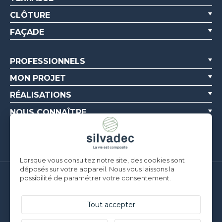
CLÔTURE
FAÇADE
PROFESSIONNELS
MON PROJET
RÉALISATIONS
NOUS CONNAÎTRE
RESSOURCES
Lorsque vous consultez notre site, des cookies sont
déposés sur votre appareil. Nous vous laissons la
possibilité de paramétrer votre consentement.
Silvadec France
Parc d’Activités de l’Estuaire
F-56190 ARZAL |
T. +33 (0)2 97 450 900
Tout accepter
Silvadec Deutschland