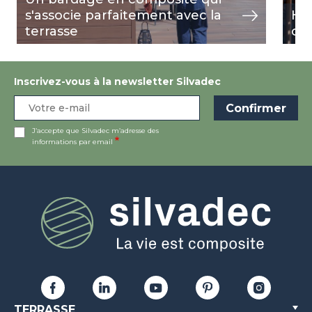
s'associe parfaitement avec la
Hab
terrasse
co
Inscrivez-vous à la newsletter Silvadec
J’accepte que Silvadec m’adresse des
informations par email
TERRASSE