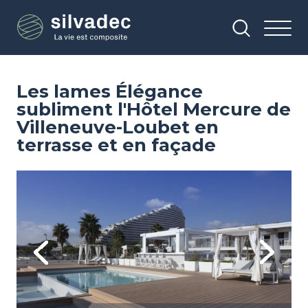
Aller
Panneau de gestion des cookies
au
contenu
principal
Les lames Élégance
subliment l'Hôtel Mercure de
Villeneuve-Loubet en
terrasse et en façade
Image
Im
Previous
Next