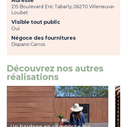
Adresse
215 Boulevard Eric Tabarly, 06270 Villeneuve-
Loubet
Visible tout public
Oui
Négoce des fournitures
Dispano Carros
Découvrez nos autres
réalisations
Image
view
Ima
view
Un bardage en composite qui