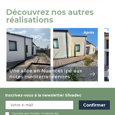
Découvrez nos autres
réalisations
Image
view
Ima
view
Une allée en Nuances Ipé aux
Nua
notes méditerranéennes
pi
Inscrivez-vous à la newsletter Silvadec
J’accepte que Silvadec m’adresse des