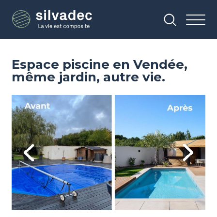
Aller
Panneau de gestion des cookies
au
contenu
principal
Espace piscine en Vendée,
même jardin, autre vie.
Image
Im
Previous
Next