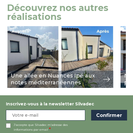
Découvrez nos autres
réalisations
Image
view
Ima
view
Une allée en Nuances Ipé aux
Nua
notes méditerranéennes
pi
Inscrivez-vous à la newsletter Silvadec
J’accepte que Silvadec m’adresse des
informations par email