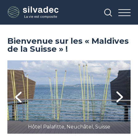
Aller
Panneau de gestion des cookies
au
contenu
principal
Bienvenue sur les « Maldives
de la Suisse » !
Image
Im
Previous
Next
Hôtel Palafitte, Neuchâtel, Suisse