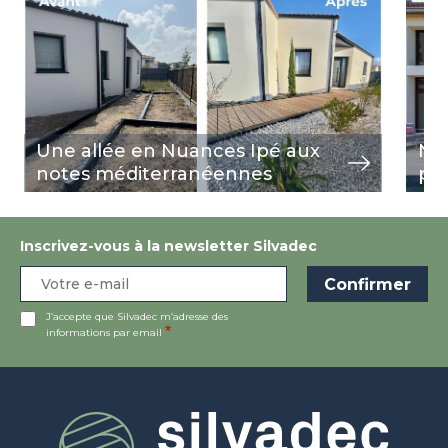
Une allée en Nuances Ipé aux
Nua
notes méditerranéennes
pi
Inscrivez-vous à la newsletter Silvadec
J’accepte que Silvadec m’adresse des
informations par email