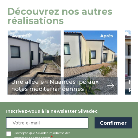
Découvrez nos autres
réalisations
Image
view
Ima
view
Une allée en Nuances Ipé aux
Nua
notes méditerranéennes
pi
Inscrivez-vous à la newsletter Silvadec
J’accepte que Silvadec m’adresse des
informations par email