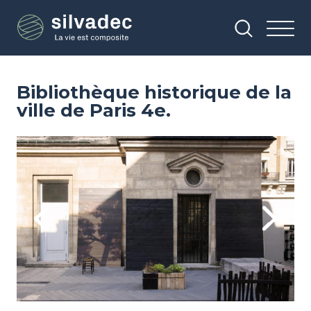
Aller
Panneau de gestion des cookies
au
contenu
principal
Bibliothèque historique de la
ville de Paris 4e.
Image
Im
Previous
Next