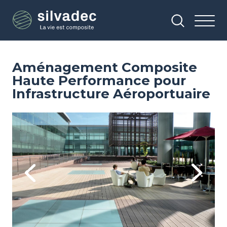
Aller
Panneau de gestion des cookies
au
contenu
principal
Aménagement Composite
Haute Performance pour
Infrastructure Aéroportuaire
Image
Im
Previous
Next