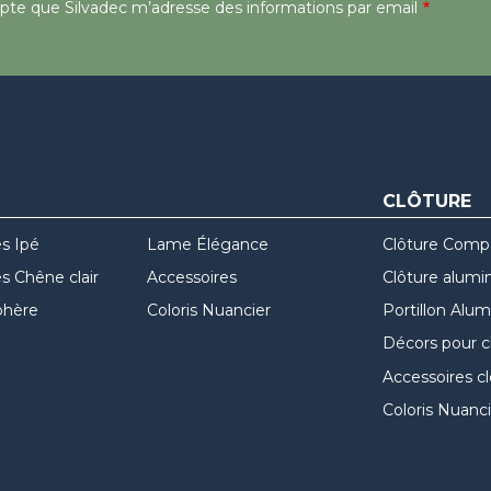
epte que Silvadec m’adresse des informations par email
CLÔTURE
s Ipé
Lame Élégance
Clôture Comp
 Chêne clair
Accessoires
Clôture alumi
hère
Coloris Nuancier
Portillon Alu
Décors pour c
Accessoires c
Coloris Nuanci