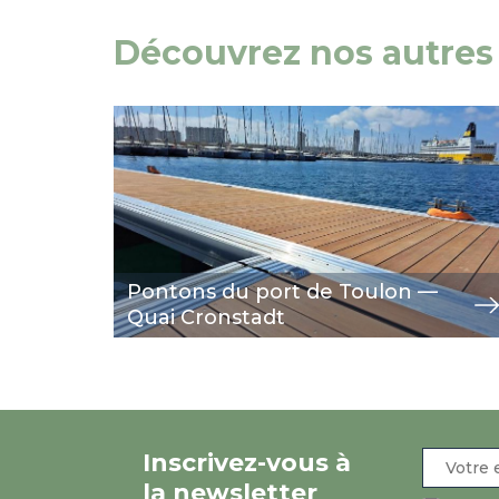
Découvrez nos autres 
Image
view
Pontons du port de Toulon —
Quai Cronstadt
Inscrivez-vous à
la newsletter