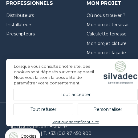
PROFESSIONNELS
MON PROJET
Distributeurs
Où nous trouver ?
Installateurs
Mon projet terrasse
Prescripteurs
Calculette terrasse
Mon projet clôture
Mon projet façade
Guide de choix
Lorsque vous consultez notre site, des
Inspirations
cookies sont déposés sur votre appareil.
Nous vous laissons la possibilité de
Conseils de mise en oe
paramétrer votre consentement.
Tout accepter
Tout refuser
Personnaliser
Silvadec France
Politique de confidentialité
Parc d’Activités de l’Estuaire
F-56190 ARZAL |
T. +33 (0)2 97 450 900