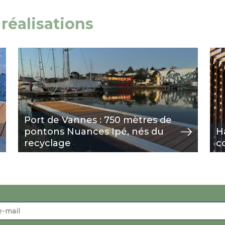
réalisations
Image
view
Im
vie
Port de Vannes : 750 mètres de
pontons Nuances Ipé, nés du
H
recyclage
c