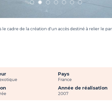
1
2
3
4
5
6
7
e cadre de la création d'un accès destiné à relier le par
eur
Pays
exotique
France
ion
Année de réalisation
rée
2007