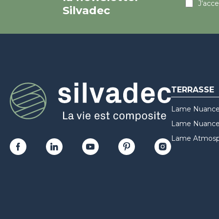
J’acc
Silvadec
TERRASSE
Lame Nuance
Lame Nuances
Lame Atmosp