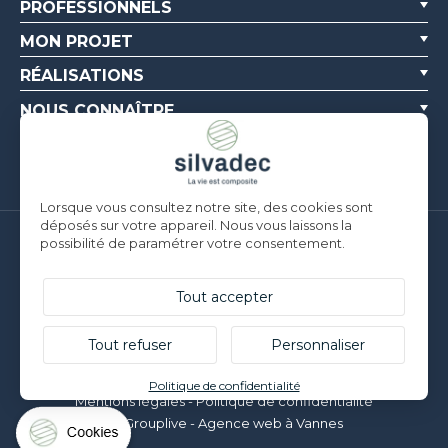
PROFESSIONNELS
MON PROJET
RÉALISATIONS
NOUS CONNAÎTRE
RESSOURCES
Lorsque vous consultez notre site, des cookies sont
déposés sur votre appareil. Nous vous laissons la
possibilité de paramétrer votre consentement.
Silvadec France
Parc d’Activités de l’Estuaire
F-56190 ARZAL |
T. +33 (0)2 97 450 900
Tout accepter
Silvadec Deutschland
Ludwig-Erhard-Straße 3
Tout refuser
Personnaliser
D-84069 Schierling |
T. +49 9451 9443 500
© Silvadec - Tous droits réservés - Photos non contractuelles
Politique de confidentialité
Mentions légales
-
Politique de confidentialité
Grouplive - Agence web à Vannes