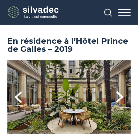
Aller
Panneau de gestion des cookies
au
contenu
principal
En résidence à l’Hôtel Prince
de Galles – 2019
Image
Im
Previous
Next