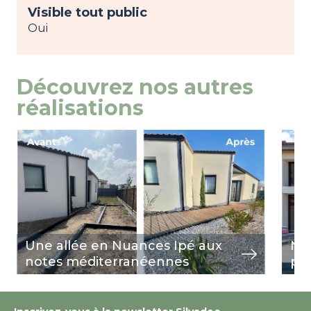
Visible tout public
Oui
Découvrez nos autres
réalisations
Image
view
Ima
view
Une allée en Nuances Ipé aux
Nua
notes méditerranéennes
pi