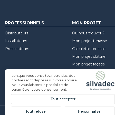
PROFESSIONNELS
MON PROJET
Distributeurs
Où nous trouver ?
Installateurs
Mon projet terrasse
Prescripteurs
Calculette terrasse
Mon projet clôture
Mon projet façade
Guide de choix
Lorsque vous consultez notre site, des
Inspirations
cookies sont déposés sur votre appareil.
Nous vous laissons la possibilité de
Conseils de mise en oe
paramétrer votre consentement.
Tout accepter
Tout refuser
Personnaliser