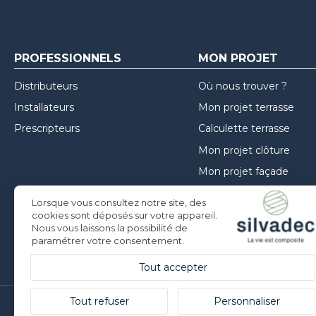
PROFESSIONNELS
MON PROJET
Distributeurs
Où nous trouver ?
Installateurs
Mon projet terrasse
Prescripteurs
Calculette terrasse
Mon projet clôture
Mon projet façade
Guide de choix
Lorsque vous consultez notre site, des
Inspirations
cookies sont déposés sur votre appareil.
Nous vous laissons la possibilité de
Conseils de mise en oe
paramétrer votre consentement.
Tout accepter
Tout refuser
Personnaliser