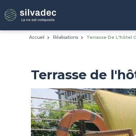
Aller
Panneau de gestion des cookies
au
contenu
principal
Accueil
Réalisations
Terrasse De L'hôtel 
Terrasse de l'hô
Image