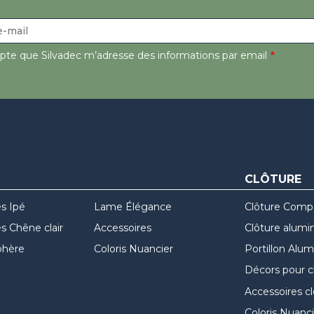
epte que Silvadec m’adresse des informations par email
CLÔTURE
s Ipé
Lame Élégance
Clôture Comp
 Chêne clair
Accessoires
Clôture alumi
hère
Coloris Nuancier
Portillon Alu
Décors pour c
Accessoires c
Coloris Nuanci