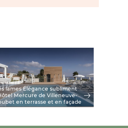
age
w
Image
view
es lames Élégance subliment
Terrasse 
'Hôtel Mercure de Villeneuve-
baignade
oubet en terrasse et en façade
Suisse