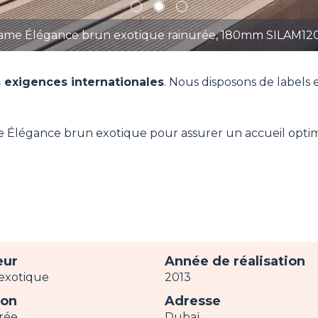
1
2
3
ame Élégance brun exotique rainurée, 180mm SILAM12
 exigences internationales
. Nous disposons de labels 
e Élégance brun exotique pour assurer un accueil optimal
eur
Année de réalisation
exotique
2013
ion
Adresse
rée
Dubaï