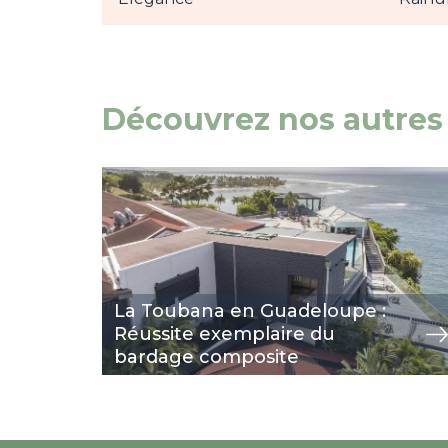
Découvrez nos autres 
Image
view
La Toubana en Guadeloupe :
Réussite exemplaire du
bardage composite