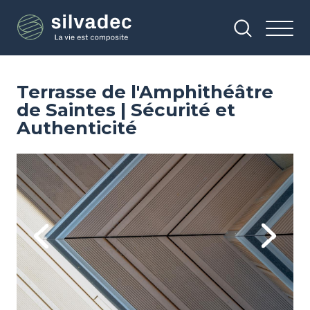
Aller
Panneau de gestion des cookies
au
contenu
principal
Terrasse de l'Amphithéâtre
de Saintes | Sécurité et
Authenticité
Image
Im
Previous
Next