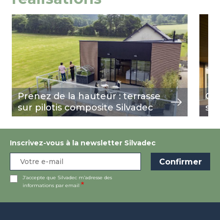
Image
view
Ima
view
Prenez de la hauteur : terrasse
Qua
sur pilotis composite Silvadec
s'i
Inscrivez-vous à la newsletter Silvadec
J’accepte que Silvadec m’adresse des
informations par email