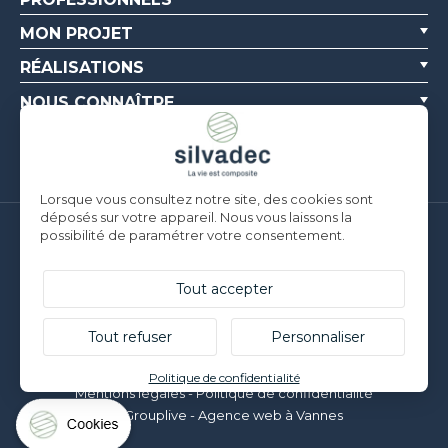
MON PROJET
RÉALISATIONS
NOUS CONNAÎTRE
RESSOURCES
Lorsque vous consultez notre site, des cookies sont
déposés sur votre appareil. Nous vous laissons la
possibilité de paramétrer votre consentement.
Silvadec France
Parc d’Activités de l’Estuaire
F-56190 ARZAL |
T. +33 (0)2 97 450 900
Tout accepter
Silvadec Deutschland
Ludwig-Erhard-Straße 3
Tout refuser
Personnaliser
D-84069 Schierling |
T. +49 9451 9443 500
© Silvadec - Tous droits réservés - Photos non contractuelles
Politique de confidentialité
Mentions légales
-
Politique de confidentialité
Grouplive - Agence web à Vannes