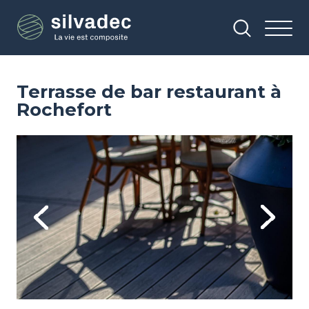
Aller
Panneau de gestion des cookies
au
contenu
principal
Terrasse de bar restaurant à
Rochefort
Image
Im
Previous
Next