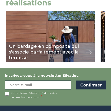
réalisations
Image
view
Ima
view
Un bardage en composite qui
s'associe parfaitement avec la
Hab
terrasse
co
Inscrivez-vous à la newsletter Silvadec
J’accepte que Silvadec m’adresse des
informations par email