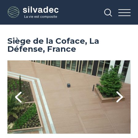
Aller
Panneau de gestion des cookies
au
contenu
principal
Siège de la Coface, La
Défense, France
Image
Im
Previous
Next