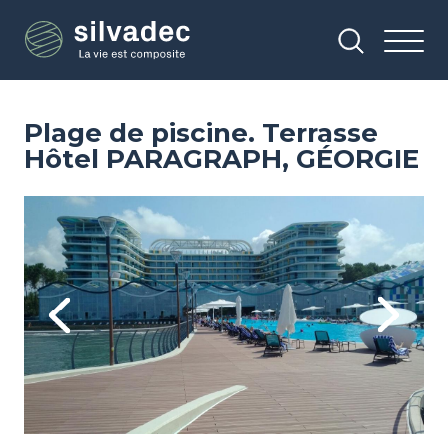
Aller
Panneau de gestion des cookies
au
contenu
principal
Plage de piscine. Terrasse
Hôtel PARAGRAPH, GÉORGIE
Image
Im
Previous
Next