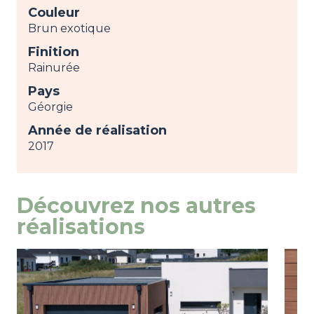
Couleur
Brun exotique
Finition
Rainurée
Pays
Géorgie
Année de réalisation
2017
Découvrez nos autres
réalisations
Image
view
Ima
view