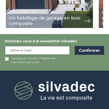
Un
Un habillage de garage en bois
s'a
composite
ter
Inscrivez-vous à la newsletter Silvadec
J’accepte que Silvadec m’adresse des
informations par email