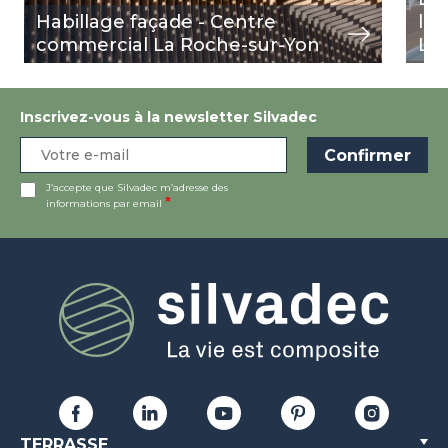
Habillage façade - Centre
l'H
commercial La Roche-sur-Yon
Lou
Inscrivez-vous à la newsletter Silvadec
J’accepte que Silvadec m’adresse des
informations par email
TERRASSE