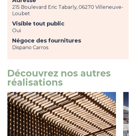
Adresse
215 Boulevard Eric Tabarly, 06270 Villeneuve-
Loubet
Visible tout public
Oui
Négoce des fournitures
Dispano Carros
Découvrez nos autres
réalisations
Image
view
Ima
view
Le