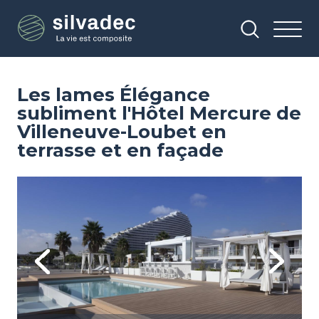
Aller
Panneau de gestion des cookies
au
contenu
principal
Les lames Élégance
subliment l'Hôtel Mercure de
Villeneuve-Loubet en
terrasse et en façade
Image
Im
Previous
Next