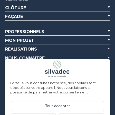
CLÔTURE
FAÇADE
PROFESSIONNELS
MON PROJET
RÉALISATIONS
NOUS CONNAÎTRE
RESSOURCES
Lorsque vous consultez notre site, des cookies sont
déposés sur votre appareil. Nous vous laissons la
possibilité de paramétrer votre consentement.
Silvadec France
Parc d’Activités de l’Estuaire
F-56190 ARZAL |
T. +33 (0)2 97 450 900
Tout accepter
Silvadec Deutschland