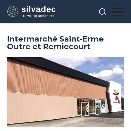
Aller
Panneau de gestion des cookies
au
contenu
principal
Intermarché Saint-Erme
Outre et Remiecourt
Image