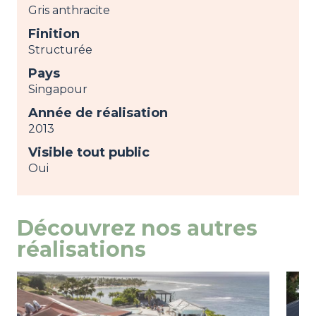
Gris anthracite
Finition
Structurée
Pays
Singapour
Année de réalisation
2013
Visible tout public
Oui
Découvrez nos autres
réalisations
Image
view
Ima
view