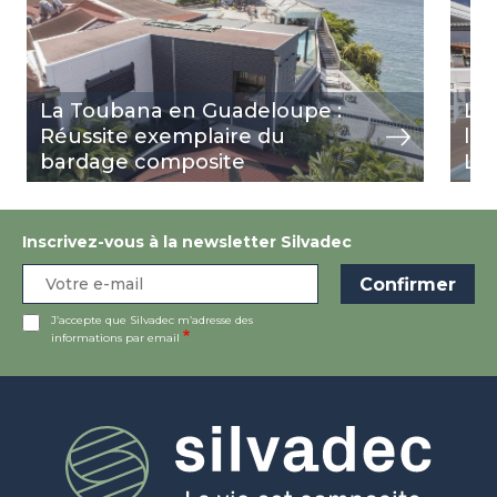
La Toubana en Guadeloupe :
Le
Réussite exemplaire du
l'H
bardage composite
Lou
Inscrivez-vous à la newsletter Silvadec
J’accepte que Silvadec m’adresse des
informations par email