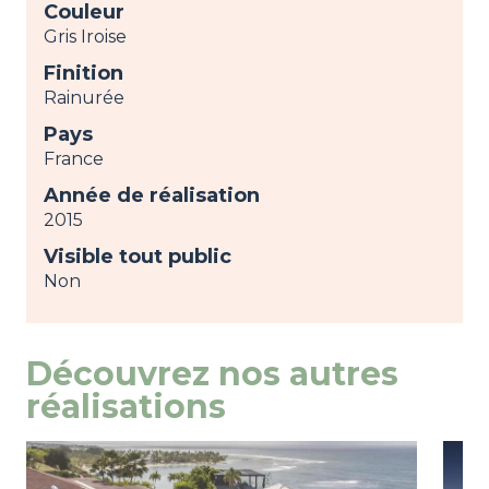
Couleur
Gris Iroise
Finition
Rainurée
Pays
France
Année de réalisation
2015
Visible tout public
Non
Découvrez nos autres
réalisations
Image
view
Ima
view