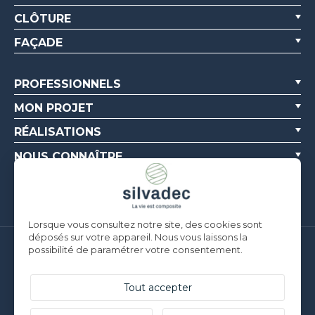
CLÔTURE
FAÇADE
PROFESSIONNELS
MON PROJET
RÉALISATIONS
NOUS CONNAÎTRE
RESSOURCES
Lorsque vous consultez notre site, des cookies sont
déposés sur votre appareil. Nous vous laissons la
possibilité de paramétrer votre consentement.
Silvadec France
Parc d’Activités de l’Estuaire
F-56190 ARZAL |
T. +33 (0)2 97 450 900
Tout accepter
Silvadec Deutschland
Ludwig-Erhard-Straße 3