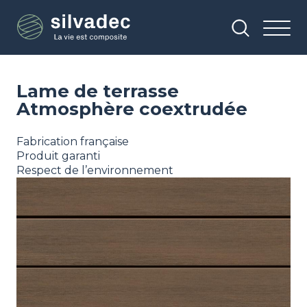
Aller
Panneau de gestion des cookies
au
contenu
principal
Lame de terrasse
Atmosphère coextrudée
Fabrication française
Produit garanti
Respect de l’environnement