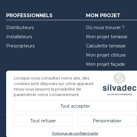
PROFESSIONNELS
MON PROJET
Distributeurs
Où nous trouver ?
Installateurs
Mon projet terrasse
Prescripteurs
Calculette terrasse
Mon projet clôture
Mon projet façade
Guide de choix
Lorsque vous consultez notre site, des
Inspirations
cookies sont déposés sur votre appareil.
Nous vous laissons la possibilité de
Conseils de mise en oe
paramétrer votre consentement.
Tout accepter
Tout refuser
Personnaliser
Silvadec France
Politique de confidentialité