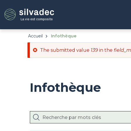
Aller
Panneau de gestion des cookies
au
contenu
principal
Accueil
Infothèque
Message
The submitted value
139
in the
field_m
d'erreur
Infothèque