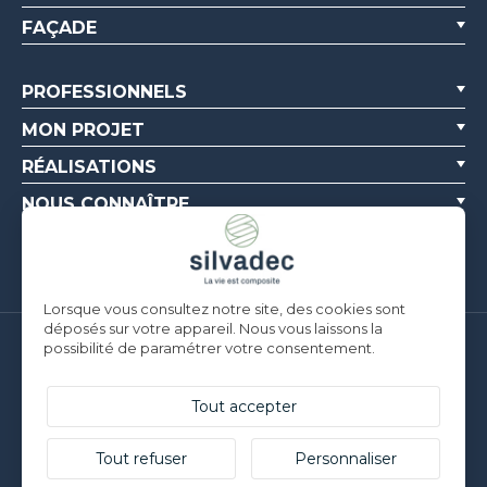
FAÇADE
PROFESSIONNELS
MON PROJET
RÉALISATIONS
NOUS CONNAÎTRE
RESSOURCES
Lorsque vous consultez notre site, des cookies sont
déposés sur votre appareil. Nous vous laissons la
possibilité de paramétrer votre consentement.
Silvadec France
Parc d’Activités de l’Estuaire
F-56190 ARZAL |
T. +33 (0)2 97 450 900
Tout accepter
Silvadec Deutschland
Ludwig-Erhard-Straße 3
Tout refuser
Personnaliser
D-84069 Schierling |
T. +49 9451 9443 500