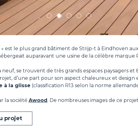
1
2
3
4
5
 » est le plus grand bâtiment de Strijp-t à Eindhoven au
hébergeait auparavant une usine de la célèbre marque Ph
à neuf, se trouvent de très grands espaces paysagers et 
ojet, d’une part pour son aspect chaleureux et design et 
e à la glisse
(classification R13 selon la norme allemande
r la société
Awood
. De nombreuses images de ce projet 
u projet