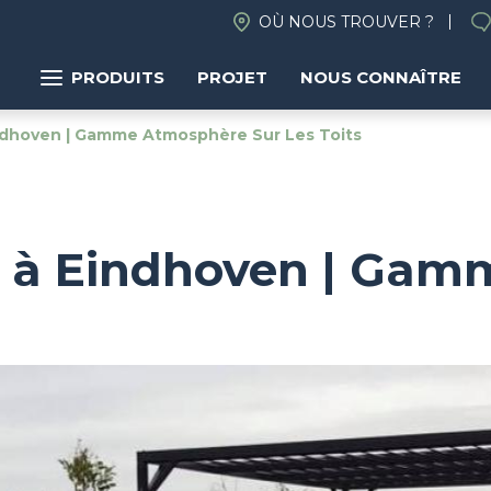
OÙ NOUS TROUVER ?
PRODUITS
PROJET
NOUS CONNAÎTRE
indhoven | Gamme Atmosphère Sur Les Toits
ps à Eindhoven | Ga