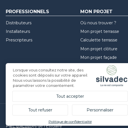
PROFESSIONNELS
MON PROJET
Distributeurs
Où nous trouver ?
Installateurs
Mon projet terrasse
Prescripteurs
Calculette terrasse
Mon projet clôture
Mon projet façade
Guide de choix
Lorsque vous consultez notre site, des
Inspirations
cookies sont déposés sur votre appareil.
Nous vous laissons la possibilité de
Conseils de mise en oe
paramétrer votre consentement.
Tout accepter
Tout refuser
Personnaliser
Silvadec France
Politique de confidentialité
Parc d’Activités de l’Estuaire