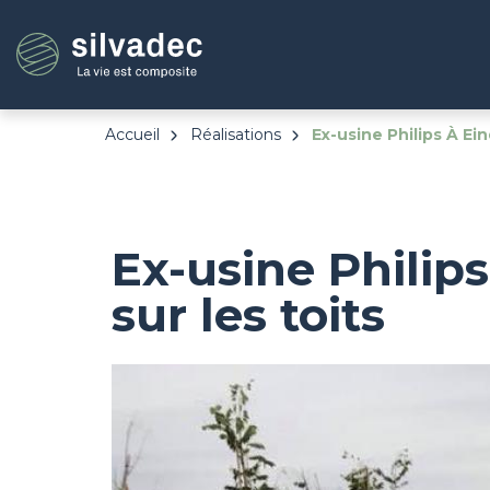
Aller
Panneau de gestion des cookies
au
contenu
principal
Accueil
Réalisations
Ex-usine Philips À E
Ex-usine Phili
sur les toits
Image