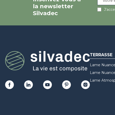
la newsletter
J’acc
Silvadec
TERRASSE
Lame Nuance
Lame Nuances
Lame Atmosp