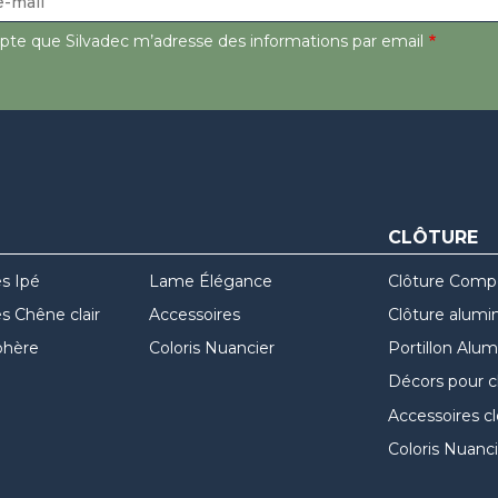
epte que Silvadec m’adresse des informations par email
CLÔTURE
s Ipé
Lame Élégance
Clôture Comp
 Chêne clair
Accessoires
Clôture alumi
hère
Coloris Nuancier
Portillon Alu
Décors pour c
Accessoires c
Coloris Nuanci