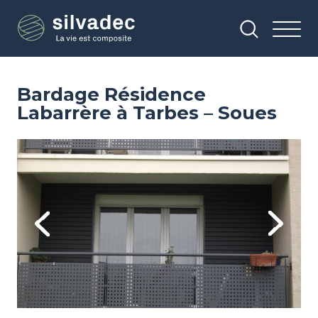
Aller
Panneau de gestion des cookies
au
contenu
principal
Bardage Résidence
Labarrère à Tarbes – Soues
Image
Im
Previous
Next