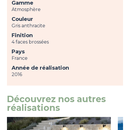
Gamme
Atmosphère
Couleur
Gris anthracite
Finition
4 faces brossées
Pays
France
Année de réalisation
2016
Découvrez nos autres
réalisations
Image
view
Ima
view