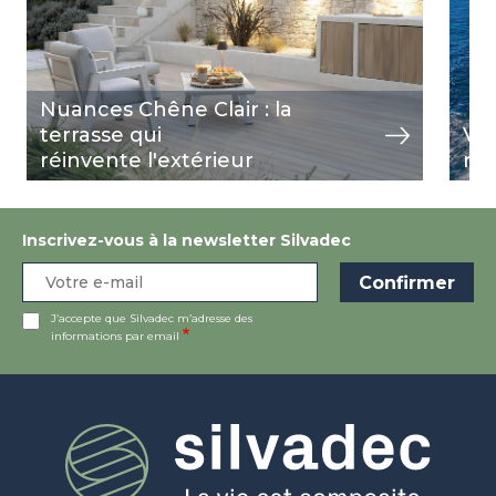
Nuances Chêne Clair : la
terrasse qui
Vil
réinvente l'extérieur
rê
Inscrivez-vous à la newsletter Silvadec
J’accepte que Silvadec m’adresse des
informations par email