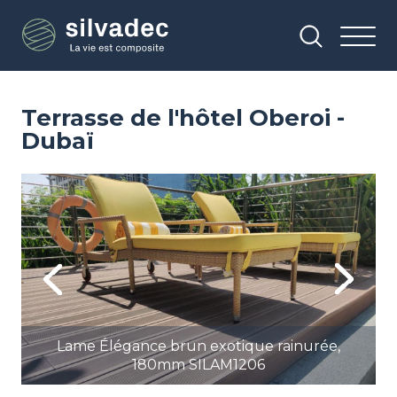
Aller
Panneau de gestion des cookies
au
contenu
principal
Terrasse de l'hôtel Oberoi -
Dubaï
Image
Im
Previous
Next
Lame Élégance brun exotique rainurée,
180mm SILAM1206