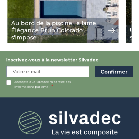
Au bord de la piscine, la lame
Élégance Brun Colorado
Un
s'impose
sub
Inscrivez-vous à la newsletter Silvadec
J’accepte que Silvadec m’adresse des
informations par email