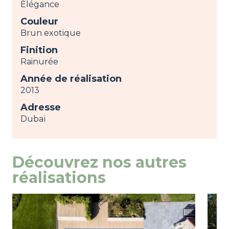
Élégance
Couleur
Brun exotique
Finition
Rainurée
Année de réalisation
2013
Adresse
Dubaï
Découvrez nos autres
réalisations
Image
view
Ima
view