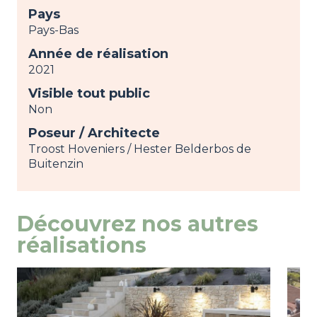
Pays
Pays-Bas
Année de réalisation
2021
Visible tout public
Non
Poseur / Architecte
Troost Hoveniers / Hester Belderbos de
Buitenzin
Découvrez nos autres
réalisations
Image
view
Ima
view