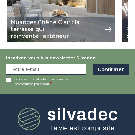
Nuances Chêne Clair : la
La
terrasse qui
Ré
réinvente l'extérieur
ba
Inscrivez-vous à la newsletter Silvadec
J’accepte que Silvadec m’adresse des
informations par email