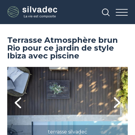
Aller
Panneau de gestion des cookies
au
contenu
principal
Terrasse Atmosphère brun
Rio pour ce jardin de style
Ibiza avec piscine
Image
Im
Previous
Next
terrasse silvadec