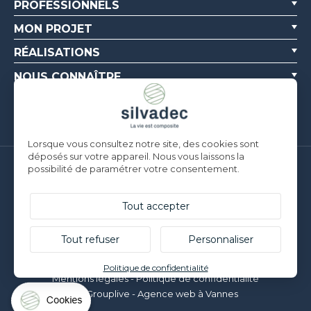
PROFESSIONNELS
MON PROJET
RÉALISATIONS
NOUS CONNAÎTRE
RESSOURCES
Lorsque vous consultez notre site, des cookies sont
déposés sur votre appareil. Nous vous laissons la
possibilité de paramétrer votre consentement.
Silvadec France
Parc d’Activités de l’Estuaire
F-56190 ARZAL |
T. +33 (0)2 97 450 900
Tout accepter
Silvadec Deutschland
Ludwig-Erhard-Straße 3
Tout refuser
Personnaliser
D-84069 Schierling |
T. +49 9451 9443 500
© Silvadec - Tous droits réservés - Photos non contractuelles
Politique de confidentialité
Mentions légales
-
Politique de confidentialité
Grouplive - Agence web à Vannes