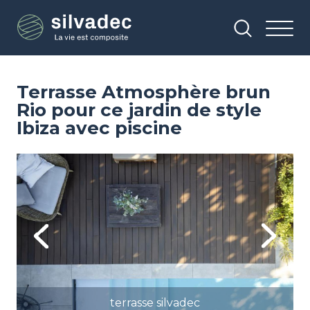
Aller
Panneau de gestion des cookies
au
contenu
principal
Terrasse Atmosphère brun
Rio pour ce jardin de style
Ibiza avec piscine
Image
Im
Previous
Next
terrasse silvadec