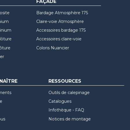
FAÇADE
osite
Bardage Atmosphère 175
nium
Claire-voie Atmosphère
minium
Accessoires bardage 175
lôture
Accessoires claire-voie
lôture
Coloris Nuancier
er
NAÎTRE
RESSOURCES
ments
Outils de calepinage
re
Catalogues
Infothèque - FAQ
ous
Notices de montage