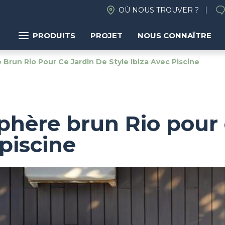
OÙ NOUS TROUVER ?
PRODUITS
PROJET
NOUS CONNAÎTRE
run Rio Pour Ce Jardin De Style Ibiza Avec Piscine
hère brun Rio pour 
 piscine