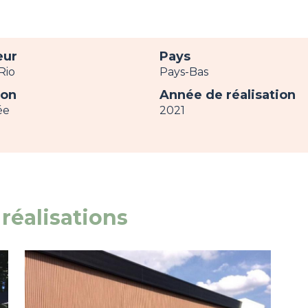
eur
Pays
Rio
Pays-Bas
ion
Année de réalisation
ée
2021
réalisations
Image
view