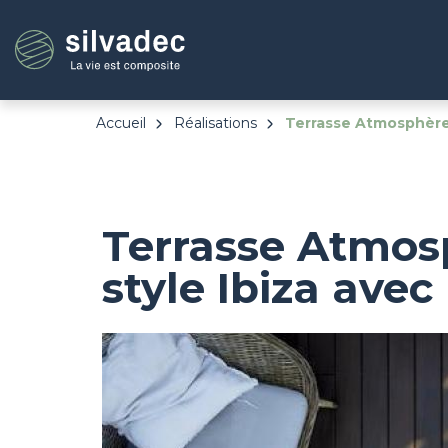
Aller
Panneau de gestion des cookies
au
contenu
principal
Accueil
Réalisations
Terrasse Atmosphère B
Terrasse Atmosp
style Ibiza avec
Image