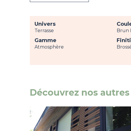
Univers
Coul
Terrasse
Brun 
Gamme
Finit
Atmosphère
Bross
Découvrez nos autres 
Image
view