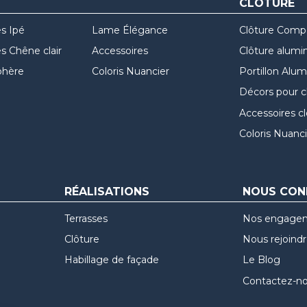
CLÔTURE
s Ipé
Lame Élégance
Clôture Comp
 Chêne clair
Accessoires
Clôture alumi
hère
Coloris Nuancier
Portillon Alu
Décors pour c
Accessoires c
Coloris Nuanci
RÉALISATIONS
NOUS CON
Terrasses
Nos engage
Clôture
Nous rejoind
Habillage de façade
Le Blog
Contactez-n