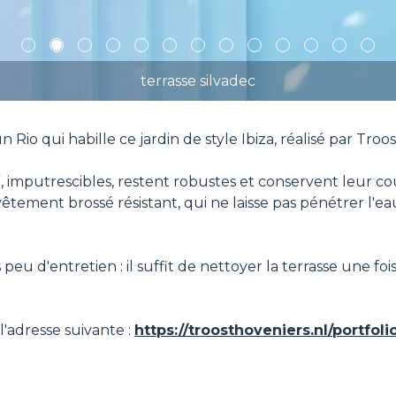
1
2
3
4
5
6
7
8
9
10
11
12
13
terrasse silvadec
io qui habille ce jardin de style Ibiza, réalisé par Troo
”, imputrescibles, restent robustes et conservent leur co
tement brossé résistant, qui ne laisse pas pénétrer l'e
peu d'entretien : il suffit de nettoyer la terrasse une fo
'adresse suivante :
https://troosthoveniers.nl/portfo