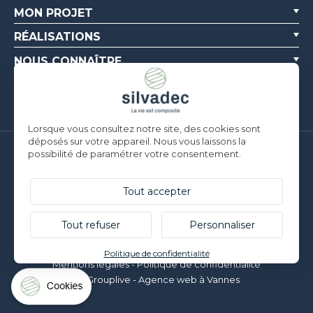
MON PROJET
RÉALISATIONS
NOUS CONNAÎTRE
RESSOURCES
Lorsque vous consultez notre site, des cookies sont
déposés sur votre appareil. Nous vous laissons la
possibilité de paramétrer votre consentement.
Silvadec France
Parc d’Activités de l’Estuaire
F-56190 ARZAL |
T. +33 (0)2 97 450 900
Tout accepter
Silvadec Deutschland
Ludwig-Erhard-Straße 3
Tout refuser
Personnaliser
D-84069 Schierling |
T. +49 9451 9443 500
© Silvadec - Tous droits réservés - Photos non contractuelles
Politique de confidentialité
Mentions légales
-
Politique de confidentialité
Grouplive - Agence web à Vannes