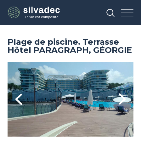
Aller
Panneau de gestion des cookies
au
contenu
principal
Plage de piscine. Terrasse
Hôtel PARAGRAPH, GÉORGIE
Image
Im
Previous
Next