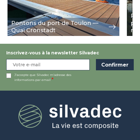
Por
Pontons du port de Toulon —
po
Quai Cronstadt
re
Inscrivez-vous à la newsletter Silvadec
J’accepte que Silvadec m’adresse des
informations par email