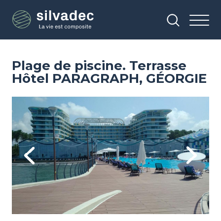
Aller
Panneau de gestion des cookies
au
contenu
principal
Plage de piscine. Terrasse
Hôtel PARAGRAPH, GÉORGIE
Image
Im
Previous
Next