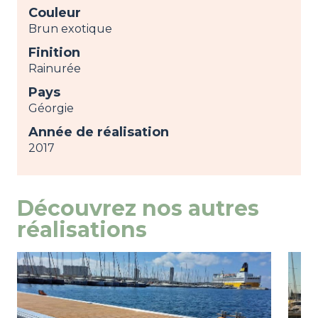
Couleur
Brun exotique
Finition
Rainurée
Pays
Géorgie
Année de réalisation
2017
Découvrez nos autres
réalisations
Image
view
Ima
view