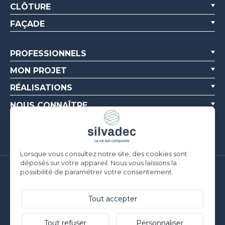
CLÔTURE
FAÇADE
PROFESSIONNELS
MON PROJET
RÉALISATIONS
NOUS CONNAÎTRE
RESSOURCES
Lorsque vous consultez notre site, des cookies sont
déposés sur votre appareil. Nous vous laissons la
possibilité de paramétrer votre consentement.
Silvadec France
Parc d’Activités de l’Estuaire
F-56190 ARZAL |
T. +33 (0)2 97 450 900
Tout accepter
Silvadec Deutschland
Ludwig-Erhard-Straße 3
Tout refuser
Personnaliser