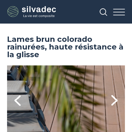
Aller
Panneau de gestion des cookies
au
contenu
principal
Lames brun colorado
rainurées, haute résistance à
la glisse
Image
Im
Previous
Next