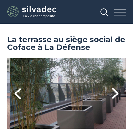
Aller
Panneau de gestion des cookies
au
contenu
principal
La terrasse au siège social de
Coface à La Défense
Image
Im
Previous
Next