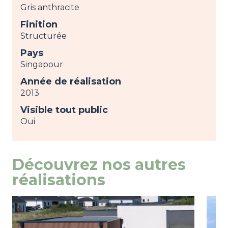
Gris anthracite
Finition
Structurée
Pays
Singapour
Année de réalisation
2013
Visible tout public
Oui
Découvrez nos autres
réalisations
Image
view
Ima
view