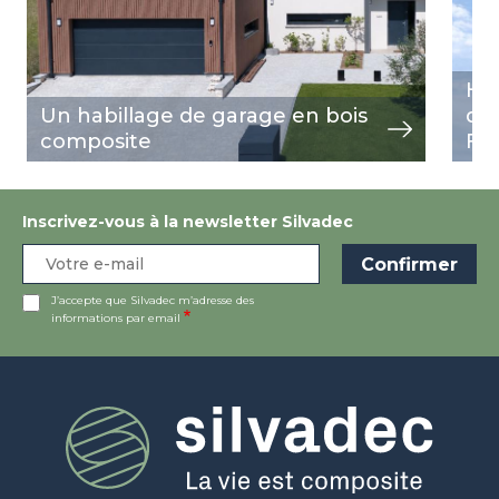
Hab
Un habillage de garage en bois
de 
composite
Fr
Inscrivez-vous à la newsletter Silvadec
J’accepte que Silvadec m’adresse des
informations par email