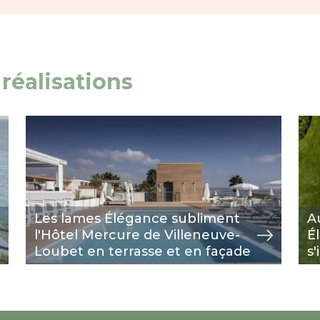
réalisations
Image
view
Im
vie
Les lames Élégance subliment
A
l'Hôtel Mercure de Villeneuve-
É
Loubet en terrasse et en façade
s