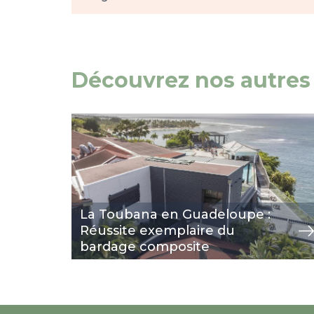
Découvrez nos autres 
Image
view
La Toubana en Guadeloupe :
Réussite exemplaire du
bardage composite