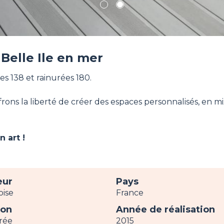
1
2
 Belle Ile en mer
sses 138 et rainurées 180.
s la liberté de créer des espaces personnalisés, en mixant
 art !
eur
Pays
oise
France
ion
Année de réalisation
rée
2015