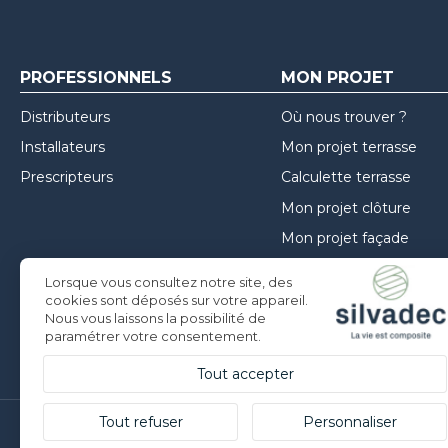
PROFESSIONNELS
MON PROJET
Distributeurs
Où nous trouver ?
Installateurs
Mon projet terrasse
Prescripteurs
Calculette terrasse
Mon projet clôture
Mon projet façade
Guide de choix
Lorsque vous consultez notre site, des
Inspirations
cookies sont déposés sur votre appareil.
Nous vous laissons la possibilité de
Conseils de mise en oe
paramétrer votre consentement.
Tout accepter
Tout refuser
Personnaliser