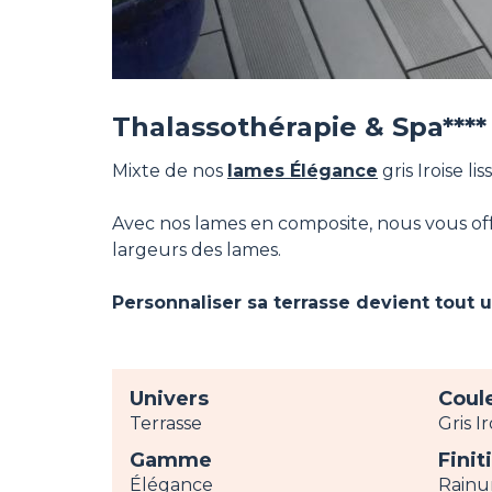
Thalassothérapie & Spa****
Mixte de nos
lames Élégance
gris Iroise li
Avec nos lames en composite, nous vous offron
largeurs des lames.
Personnaliser sa terrasse devient tout un
Univers
Coul
Terrasse
Gris Ir
Gamme
Finit
Élégance
Rainu