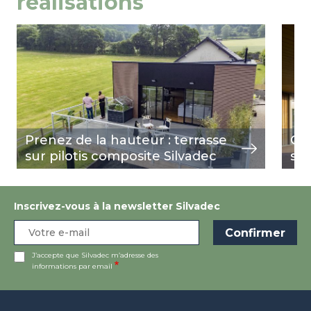
réalisations
Image
view
Ima
view
Prenez de la hauteur : terrasse
Qua
sur pilotis composite Silvadec
s'i
Inscrivez-vous à la newsletter Silvadec
J’accepte que Silvadec m’adresse des
informations par email