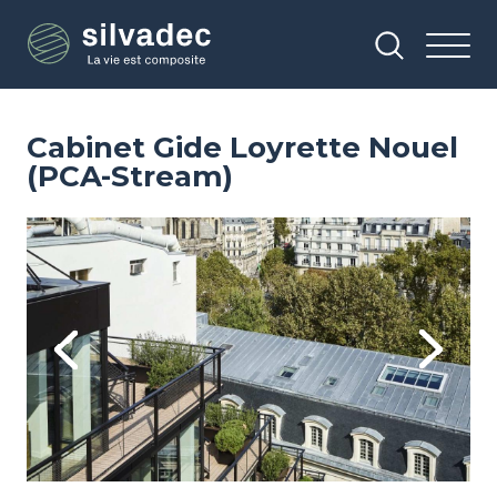
Aller
Panneau de gestion des cookies
au
contenu
principal
Cabinet Gide Loyrette Nouel
(PCA-Stream)
Image
Im
Previous
Next