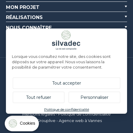
MON PROJET
RÉALISATIONS
NOUS CONNAÎTRE
RESSOURCES
Lorsque vous consultez notre site, des cookies sont
déposés sur votre appareil. Nous vous laissons la
possibilité de paramétrer votre consentement.
Silvadec France
Parc d’Activités de l’Estuaire
F-56190 ARZAL |
T. +33 (0)2 97 450 900
Tout accepter
Silvadec Deutschland
Ludwig-Erhard-Straße 3
Tout refuser
Personnaliser
D-84069 Schierling |
T. +49 9451 9443 500
© Silvadec - Tous droits réservés - Photos non contractuelles
Politique de confidentialité
Mentions légales
-
Politique de confidentialité
Grouplive - Agence web à Vannes