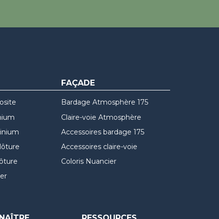
FAÇADE
osite
Bardage Atmosphère 175
nium
Claire-voie Atmosphère
minium
Accessoires bardage 175
lôture
Accessoires claire-voie
lôture
Coloris Nuancier
er
NAÎTRE
RESSOURCES