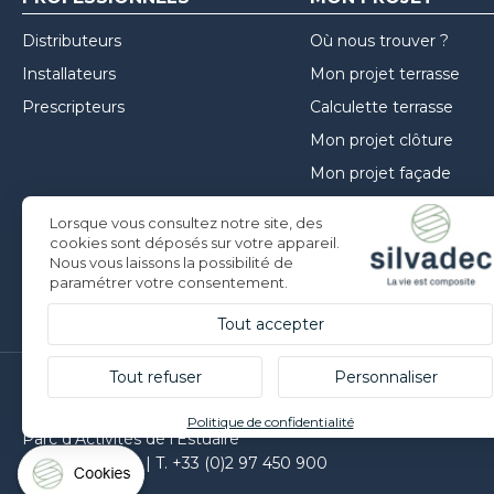
Distributeurs
Où nous trouver ?
Installateurs
Mon projet terrasse
Prescripteurs
Calculette terrasse
Mon projet clôture
Mon projet façade
Guide de choix
Lorsque vous consultez notre site, des
Inspirations
cookies sont déposés sur votre appareil.
Nous vous laissons la possibilité de
Conseils de mise en oe
paramétrer votre consentement.
Tout accepter
Tout refuser
Personnaliser
Silvadec France
Politique de confidentialité
Parc d’Activités de l’Estuaire
F-56190 ARZAL |
T. +33 (0)2 97 450 900