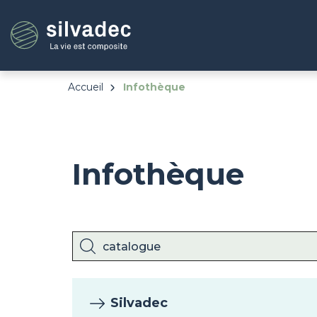
Aller
Panneau de gestion des cookies
au
contenu
principal
Accueil
Infothèque
Infothèque
Silvadec