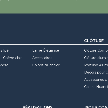
CLÔTURE
s Ipé
Lame Élégance
Clôture Comp
 Chêne clair
Accessoires
Clôture alumi
hère
Coloris Nuancier
Portillon Alu
Décors pour c
Accessoires c
Coloris Nuanci
RÉALISATIONS
NOUS CON