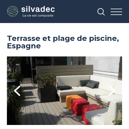
Aller
Panneau de gestion des cookies
au
contenu
principal
Terrasse et plage de piscine,
Espagne
Image
Im
Previous
Next