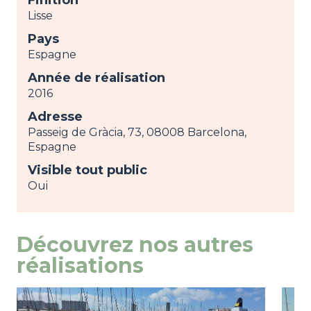
Lisse
Pays
Espagne
Année de réalisation
2016
Adresse
Passeig de Gràcia, 73, 08008 Barcelona,
Espagne
Visible tout public
Oui
Découvrez nos autres
réalisations
Image
view
Ima
view