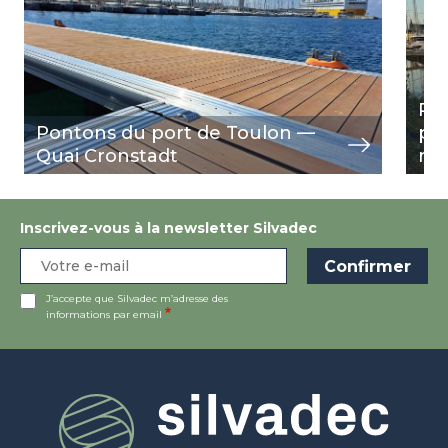
Por
Pontons du port de Toulon —
po
Quai Cronstadt
re
Inscrivez-vous à la newsletter Silvadec
J’accepte que Silvadec m’adresse des
informations par email