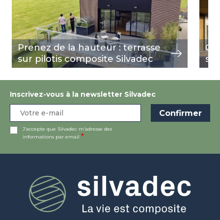
Prenez de la hauteur : terrasse
Qua
sur pilotis composite Silvadec
s'i
Inscrivez-vous à la newsletter Silvadec
J’accepte que Silvadec m’adresse des
informations par email