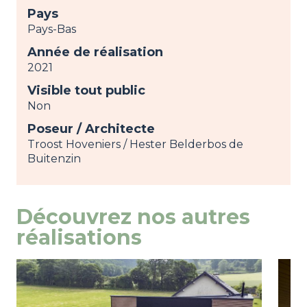
Pays
Pays-Bas
Année de réalisation
2021
Visible tout public
Non
Poseur / Architecte
Troost Hoveniers / Hester Belderbos de
Buitenzin
Découvrez nos autres
réalisations
Image
view
Ima
view