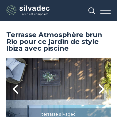
Aller
Panneau de gestion des cookies
au
contenu
principal
Terrasse Atmosphère brun
Rio pour ce jardin de style
Ibiza avec piscine
Image
Im
Previous
Next
terrasse silvadec